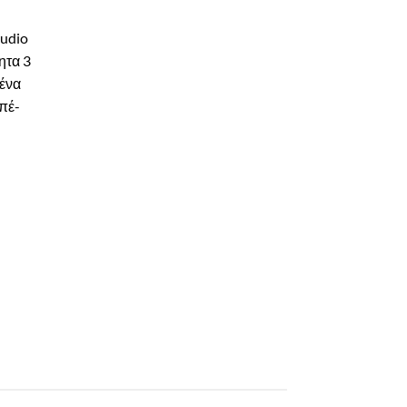
tudio
ητα 3
ένα
απέ-