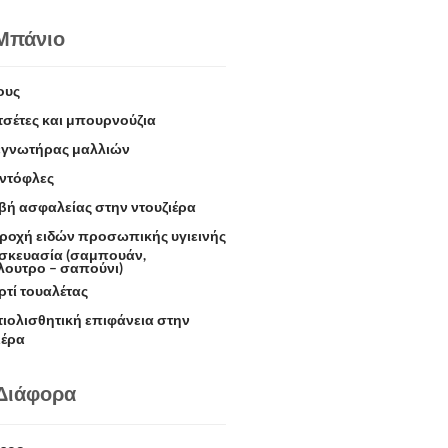
πάνιο
ους
τσέτες και μπουρνούζια
εγνωτήρας μαλλιών
ντόφλες
βή ασφαλείας στην ντουζιέρα
ροχή ειδών προσωπικής υγιεινής
σκευασία (σαμπουάν,
ουτρο – σαπούνι)
ρτί τουαλέτας
τιολισθητική επιφάνεια στην
ιέρα
ιάφορα