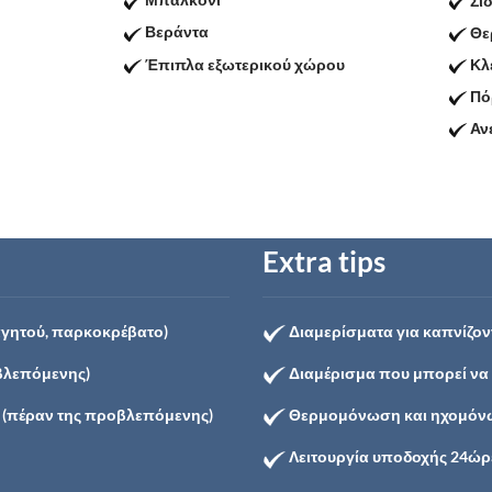
Σί
Βεράντα
Θε
Έπιπλα εξωτερικού χώρου
Κλ
Πό
Αν
Extra tips
αγητού, παρκοκρέβατο)
Διαμερίσματα για καπνίζοντ
βλεπόμενης)
Διαμέρισμα που μπορεί να
 (πέραν της προβλεπόμενης)
Θερμομόνωση και ηχομόνω
Λειτουργία υποδοχής 24ώρ