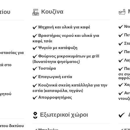
Μ
Κουζίνα
τίου
Ντ
Μηχανή και υλικά για καφέ
Πε
Βραστήρας νερού και υλικά για
καφέ, τσάι
Στ
Ψυγείο με κατάψυξη
Πα
στασίας για
Φούρνος μικροκυμάτων με grill
Λα
(δυνατότητα ψησίματος)
τά στο
Τοστιέρα
Πα
σε συ
Επαγωγική εστία
αφρόλ
Χα
Κουζινικά σκεύη κατάλληλα για την
εστία (κατσαρόλα, τηγάνι)
Αν
αγητού
Απορροφητήρας
ντουζ
Δ
Εξωτερικοί χώροι
του δικτύου
Μπαλκόνι